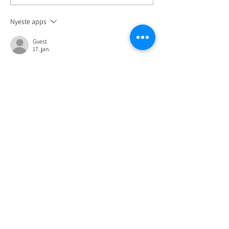
Nyeste apps
Guest
17. jan.
At få tvillinger er en unik rejse, der kræver en helt 
særlig form for organisering og mental 
forberedelse i hjemmet. Når man pludselig står 
med to små individer, der følger hver deres 
rytme, bliver tidsstyring og indretning af 
børneværelset mere end blot praktiske 
overvejelser; det bliver fundamentet for en 
harmonisk hverdag. Hvis du leder efter 
inspiration til indretningen, kan du 
se mere her
. 
Tvillinger oplever ofte en tættere synkronisering 
af deres søvnmønstre, men det er vigtigt at 
støtte deres individuelle…
Vis mere
Synes godt om
Svar