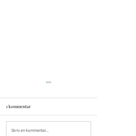
1 kommentar
Påske nyheder
Påske nyheder.
Skriv en kommentar...