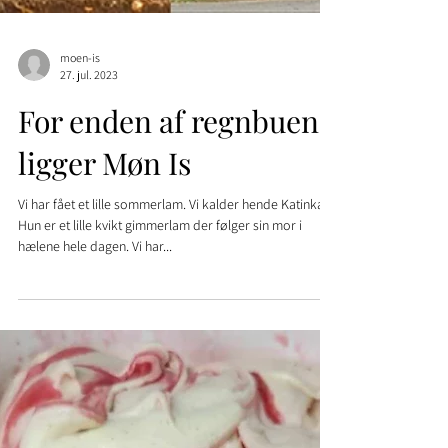
moen-is
27. jul. 2023
For enden af regnbuen