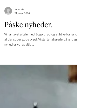
moen-is
21. mar. 2024
Påske nyheder.
Vi har lavet aftale med Bogø brød og at blive forhandler
af der super gode brød. Vi starter allerede på lørdag. Is-
nyhed er vores altid...