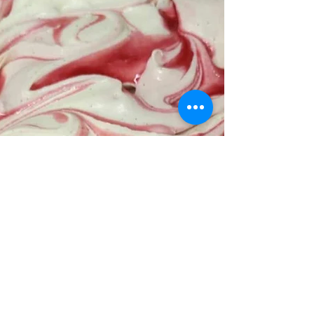
ligger Møn Is
Vi har fået et lille sommerlam. Vi kalder hende Katinka.
Hun er et lille kvikt gimmerlam der følger sin mor i
hælene hele dagen. Vi har...