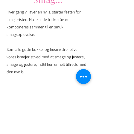
Hver gang vi laver en ny is, starter festen for
ismejeristen. Nu skal de friske råvarer
komponeres sammen til en smuk
smagsoplevelse.
Som alle gode kokke og husmødre bliver
vores ismejerist ved med at smage og justere,
smage og justere, indtil hun er helt tilfreds med
den nye is.
Månedens is
Jordbærtærte is